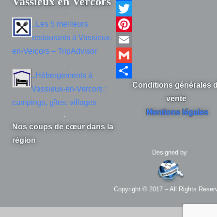
Vassieux en Vercors
Facebook
.
Twitter
..Les 5 meilleurs
restaurants à Vassieux-
Pinterest
en-Vercors – TripAdvisor
Email
.
Gmail
..Hébergements à
Partager
Conditions générales 
Vassieux-en-Vercors :
vente
campings, gîtes, villages
Mentions légales
.
Nos coups de cœur dans la
région
Designed by
Copyright © 2017 – All Rights Reser