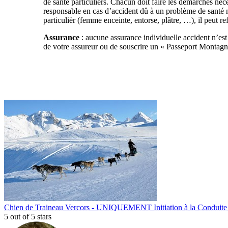
de santé particuliers. Chacun doit faire les démarches néce
responsable en cas d’accident dû à un problème de santé n
particulièr (femme enceinte, entorse, plâtre, …), il peut re
Assurance
: aucune assurance individuelle accident n’est 
de votre assureur ou de souscrire un « Passeport Montagn
Chien de Traineau Vercors - UNIQUEMENT Initiation à la Conduite 
5
out of 5 stars