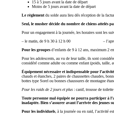
15 à 5 jours avant la dat
Moins de 5 jours avant la date 
Le règlement
du solde aura lieu dés réception de la factu
Seul, le musher décide du nombre de chiens attelés pa
Pour un engagement à la journée, les horaires sont les suiv
– le matin, de 9 h 30 à 12 h 00 – l’après-mid
Pour les groupes
d’enfants de 9 à 12 ans, maximum 2 enf
Pour les adolescents, au vu de leur taille, ils sont considé
considéré comme adulte ou comme enfant (poids, taille, 
Équipement nécessaire et indispensable pour l’activit
chauds et étanches, 2 paires de chaussettes chaudes, bonne
bottes type Sorel ou bonnes chaussures de montagne étan
Pour les raids de 2 jours et plus
: canif, trousse de toile
Toute personne mal équipée ne pourra participer à l’ac
inadaptée. Bien s’assurer avant l’arrivée des jeunes su
Pour les individuels
, à la journée ou en raid, l’activité e