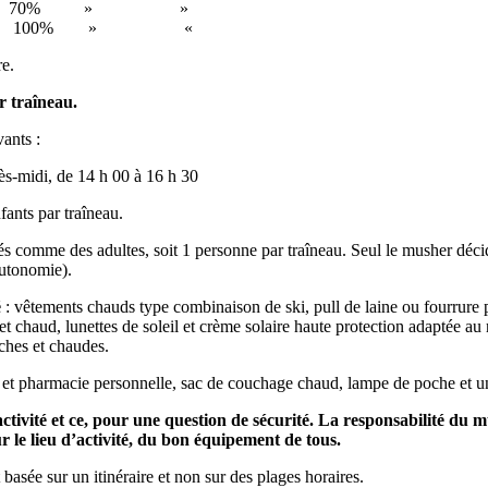
e de départ 70% » »
de départ 100% » «
re.
r traîneau.
ants :
i, de 14 h 00 à 16 h 30
ants par traîneau.
rés comme des adultes, soit 1 personne par traîneau. Seul le musher décide
autonomie).
é
: vêtements chauds type combinaison de ski, pull de laine ou fourrure
t chaud, lunettes de soleil et crème solaire haute protection adaptée au
ches et chaudes.
tte et pharmacie personnelle, sac de couchage chaud, lampe de poche et u
tivité et ce, pour une question de sécurité. La responsabilité du 
r le lieu d’activité, du bon équipement de tous.
st basée sur un itinéraire et non sur des plages horaires.