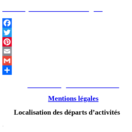
Nos coups de cœur dans la région
Facebook
Twitter
Pinterest
Email
Gmail
Partager
Conditions générales de vente
Mentions légales
Localisation des départs d’activités
.