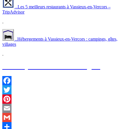
..Les 5 meilleurs restaurants à Vassieux-en-Vercors –
TripAdvisor
.
..Hébergements à Vassieux-en-Vercors : campings, gîtes,
villages
.
Nos coups de cœur dans la région
Facebook
Twitter
Pinterest
Email
Gmail