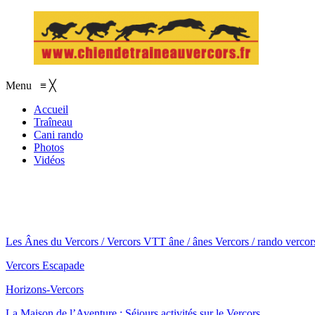
Menu
≡
╳
Accueil
Traîneau
Cani rando
Photos
Vidéos
Les Ânes du Vercors / Vercors VTT âne / ânes Vercors / rando verco
Vercors Escapade
Horizons-Vercors
La Maison de l’Aventure : Séjours activités sur le Vercors